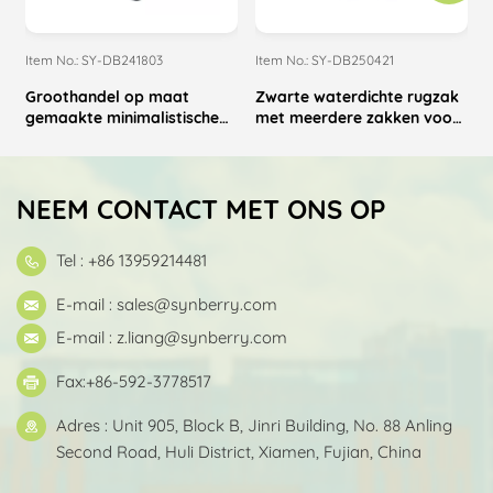
Item No.: SY-DB241803
Item No.: SY-DB250421
I
Groothandel op maat
Zwarte waterdichte rugzak
gemaakte minimalistische
met meerdere zakken voor
canvas laptoprugzak met
zakelijk gebruik
grote capaciteit
NEEM CONTACT MET ONS OP
Tel : +86 13959214481
E-mail :
sales@synberry.com
E-mail :
z.liang@synberry.com
Fax:+86-592-3778517
Adres : Unit 905, Block B, Jinri Building, No. 88 Anling
Second Road, Huli District, Xiamen, Fujian, China