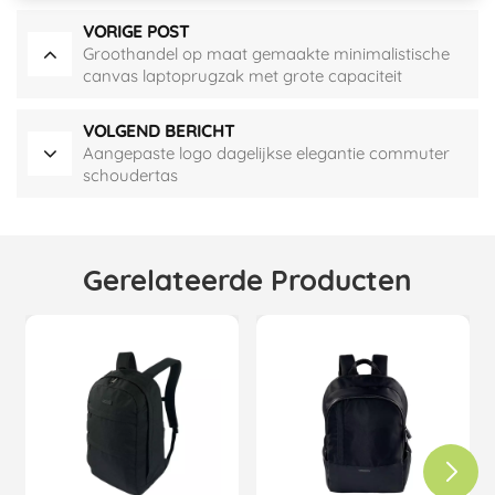
VORIGE POST
Groothandel op maat gemaakte minimalistische
canvas laptoprugzak met grote capaciteit
VOLGEND BERICHT
Aangepaste logo dagelijkse elegantie commuter
schoudertas
Gerelateerde Producten