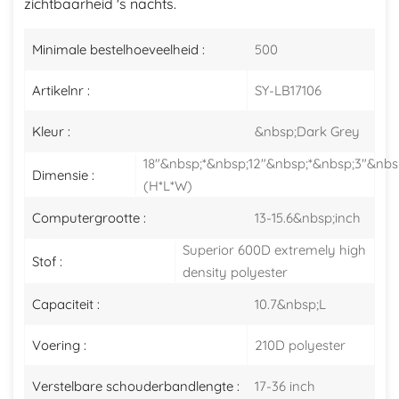
zichtbaarheid 's nachts.
Minimale bestelhoeveelheid :
500
Artikelnr :
SY-LB17106
Kleur :
&nbsp;Dark Grey
18"&nbsp;*&nbsp;12"&nbsp;*&nbsp;3"&nbs
Dimensie :
(H*L*W)
Computergrootte :
13-15.6&nbsp;inch
Superior 600D extremely high
Stof :
density polyester
Capaciteit :
10.7&nbsp;L
Voering :
210D polyester
Verstelbare schouderbandlengte :
17-36 inch