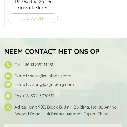
Unisex duurzame
klassieke leren
koerierstas
LEES VERDER
NEEM CONTACT MET ONS OP
Tel : +86 13959214481
E-mail :
sales@synberry.com
E-mail :
z.liang@synberry.com
Fax:+86-592-3778517
Adres : Unit 905, Block B, Jinri Building, No. 88 Anling
Second Road, Huli District, Xiamen, Fujian, China