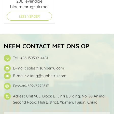
20L levendige
bloemenrugzak met
roltop
LEES VERDER
NEEM CONTACT MET ONS OP
Tel : +86 13959214481
E-mail :
sales@synberry.com
E-mail :
z.liang@synberry.com
Fax:+86-592-3778517
Adres : Unit 905, Block B, Jinri Building, No. 88 Anling
Second Road, Huli District, Xiamen, Fujian, China