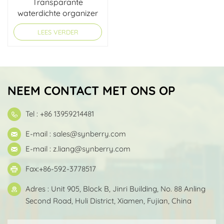
Transparante
waterdichte organizer
opbergtas
LEES VERDER
NEEM CONTACT MET ONS OP
Tel : +86 13959214481
E-mail :
sales@synberry.com
E-mail :
z.liang@synberry.com
Fax:+86-592-3778517
Adres : Unit 905, Block B, Jinri Building, No. 88 Anling
Second Road, Huli District, Xiamen, Fujian, China